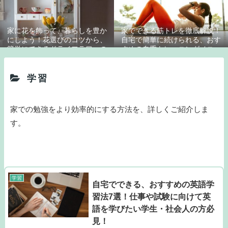
家に花を飾って、暮らしを豊か
家でできる筋トレを徹底解説！
にしよう！花選びのコツから、
自宅で簡単に続けられる、おす
簡単にできるドライフラワーの
すめの自重トレーニングメニュ
作り方までご紹介！
ー11選！
学習
家での勉強をより効率的にする方法を、詳しくご紹介しま
す。
学習
自宅でできる、おすすめの英語学
習法7選！仕事や試験に向けて英
語を学びたい学生・社会人の方必
見！