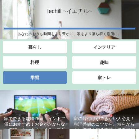
Iechill ~イエチル~
あなたのおうち時間をより豊かに、家をより落ち着く場所に。
暮らし
インテリア
料理
趣味
学習
家トレ
家でできる趣味25選！インドア
家の片付けができない人必見！
派におすすめ！お金がかからな
整理整頓のコツから、散らから
い趣味から、クリエイティブ系
ない部屋を作る方法まで徹底解
の趣味までご紹介！
説！